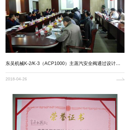
东吴机械K-2/K-3（ACP1000）主蒸汽安全阀通过设计评
审
2018-04-26