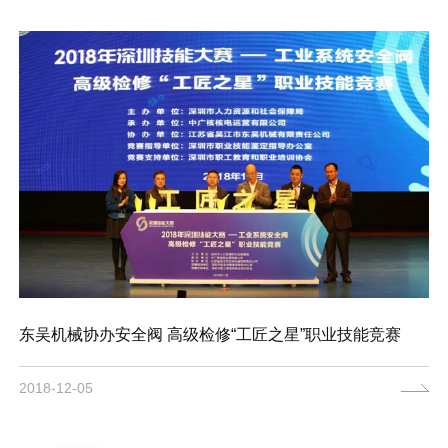
东吴机械协办安全阀 高级检修“工匠之星”职业技能竞赛
2018-12-05