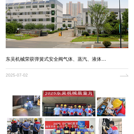
东吴机械荣获弹簧式安全阀气体、蒸汽、液体
ASME“UV”证书及“NB”证书
2025-07-02