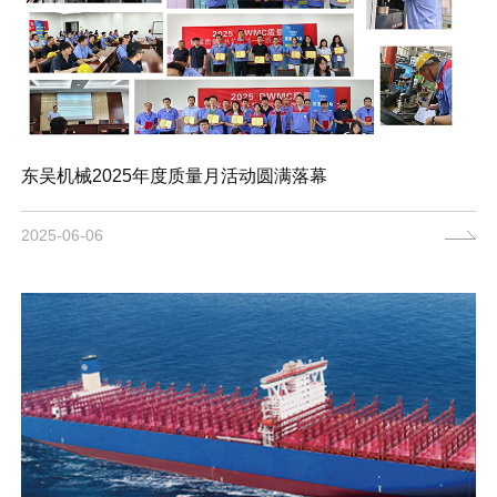
东吴机械2025年度质量月活动圆满落幕
2025-06-06