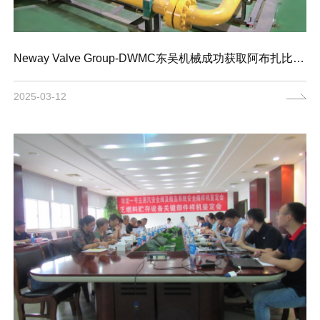
Neway Valve Group-DWMC东吴机械成功获取阿布扎比国
家石油批准
2025-03-12