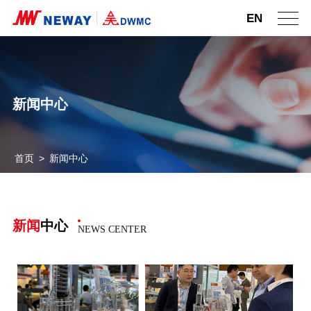
EN
新闻中心
首页
>
新闻中心
新闻
中心
NEWS CENTER