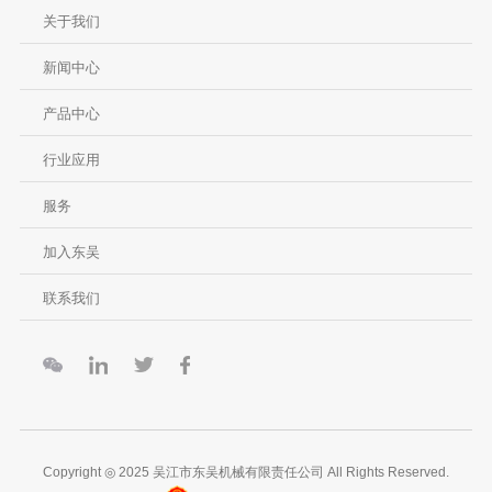
关于我们
新闻中心
产品中心
行业应用
服务
加入东吴
联系我们
Copyright ◎ 2025 吴江市东吴机械有限责任公司 All Rights Reserved.