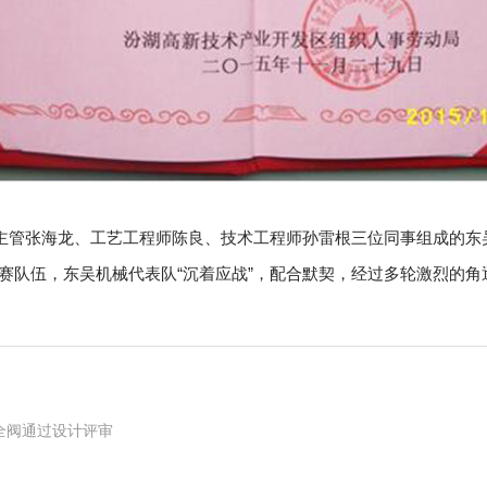
械采购主管张海龙、工艺工程师陈良、技术工程师孙雷根三位同事组成
参赛队伍，东吴机械代表队“沉着应战”，配合默契，经过多轮激烈的
安全阀通过设计评审