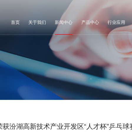
首页
关于我们
新闻中心
产品中心
行业应用
荣获汾湖高新技术产业开发区“人才杯”乒乓球