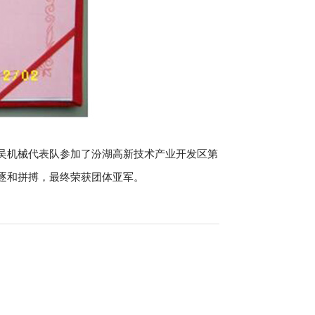
的东吴机械代表队参加了汾湖高新技术产业开发区第
角逐和拼搏，最终荣获团体亚军。