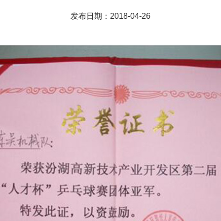
发布日期：2018-04-26